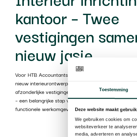
kantoor – Twee
vestigingen same
nieuw jasje
Voor HTB Accountants kregen wij bij Duotone de op
nieuw interieurontwerp te realiseren voor hun nieuw
Toestemming
afzonderlijke vestigingen zijn samengevoegd tot één
– een belangrijke stap voor de organisatie, die vroe
functionele werkomgeving.
Deze website maakt gebruik
We gebruiken cookies om cont
websiteverkeer te analyseren
media, adverteren en analys