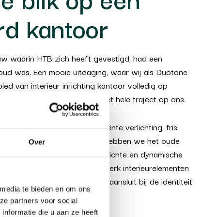
rd kantoor
w waarin HTB zich heeft gevestigd, had een
r oud was. Een mooie uitdaging, waar wij als Duotone
bied van
interieur inrichting kantoor
volledig op
rp tot realisatie namen wij het hele traject op ons.
derne vloerbedekking, efficiënte verlichting, fris
breken van gesloten ruimtes, hebben we het oude
Over
formeerd naar een eigentijdse, lichte en dynamische
ast hebben we diverse maatwerk interieurelementen
aardoor het kantoor perfect aansluit bij de identiteit
 media te bieden en om ons
ntants.
ze partners voor social
nformatie die u aan ze heeft