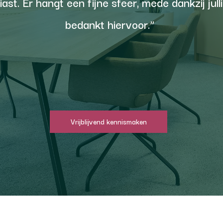
ast. Er hangt een fijne sfeer, mede dankzij jull
bedankt hiervoor.”
Vrijblijvend kennismaken