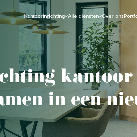
Kantoorinrichting
Alle diensten
Over ons
Portf
ichting kantoor
amen in een nie