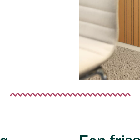
ng
Een fris