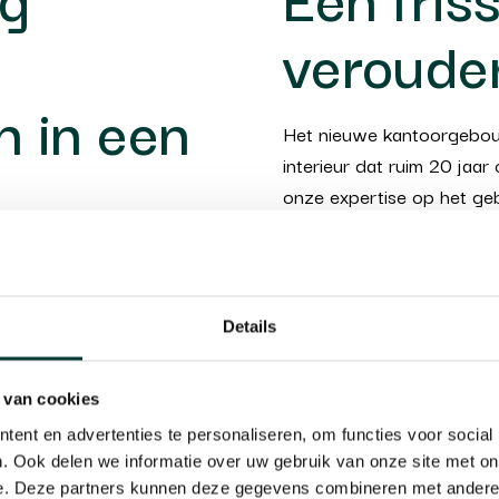
veroude
n in een
Het nieuwe kantoorgebou
interieur dat ruim 20 jaa
onze expertise op het ge
konden loslaten. Van ontwe
dracht om een volledig
Door het toepassen van mo
e kantoor. Twee
schilderwerk en het open
Details
 centraal gelegen kantoor
karakter volledig getrans
g om een inspirerende en
kantooromgeving. Daarna
 van cookies
ontworpen en geplaatst, w
ent en advertenties te personaliseren, om functies voor social
en wensen van HTB Accou
. Ook delen we informatie over uw gebruik van onze site met on
e. Deze partners kunnen deze gegevens combineren met andere i