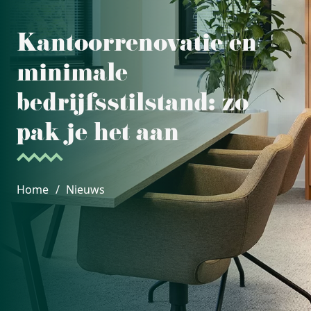
Kantoorrenovatie en
minimale
bedrijfsstilstand: zo
pak je het aan
Home
/
Nieuws