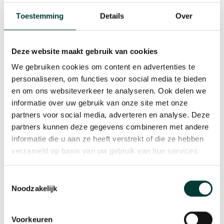
Kantoorrenovatie en
Toestemming
Details
Over
minimale
bedrijfsstilstand: de rol
van technologie
Deze website maakt gebruik van cookies
We gebruiken cookies om content en advertenties te
Moderne technologie biedt geweldige
personaliseren, om functies voor social media te bieden
oplossingen voor continuïteit. Laat
en om ons websiteverkeer te analyseren. Ook delen we
medewerkers bijvoorbeeld tijdelijk
informatie over uw gebruik van onze site met onze
thuiswerken. Of regel een flexibele
partners voor social media, adverteren en analyse. Deze
werkplek in een co-working space. Dit
partners kunnen deze gegevens combineren met andere
zorgt ervoor dat alle belangrijke taken
informatie die u aan ze heeft verstrekt of die ze hebben
gewoon doorgaan. Digitale
verzameld op basis van uw gebruik van hun services.
projectmanagement tools helpen ook
enorm. Hiermee volg je de voortgang van
Toestemmingsselectie
Noodzakelijk
de kantoorrenovatie op de voet. Je hebt
altijd inzicht in de status. Zo houd je
perfect overzicht en grip.
Voorkeuren