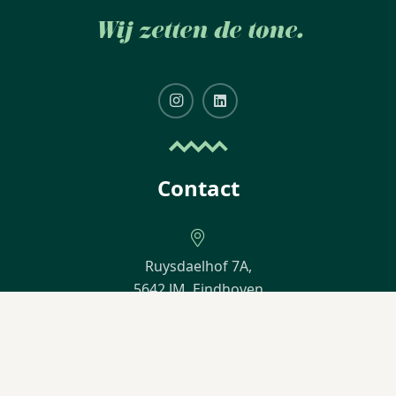
Wij zetten de tone.
Contact
Ruysdaelhof 7A,
5642 JM, Eindhoven
info@duotone-interior.nl